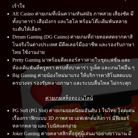
เร้าใจ
AE Casino ค่ายเกมที่เน้นความทันสมัย ภาพสวย เสียงชัด มี
ทั้งบาคาร่า เสือมังกร และไฮโล พร้อมโต๊ะเดิมพันหลาย
ระดับให้เลือก
Dream Gaming (DG Casino) ค่ายเกมที่ถ่ายทอดสดจากคาสิ
โนจริงในต่างประเทศ มีดีลเลอร์มืออาชีพ และรองรับภาษา
ไทย ใช้งานง่าย
Pretty Gaming มาพร้อมดีลเลอร์สาวสวยในชุดแฟชั่น และ
ห้องเดิมพันที่หรูหรา ครบทั้งบาคาร่า รูเล็ต และเกมไพ่อื่น ๆ
Big Gaming ค่ายน้องใหม่มาแรง ให้บริการคาสิโนสดแบบ
ครบวงจร รองรับหลายภาษา และระบบลื่นไหล ไม่กระตุก
ค่ายเกมสล็อตออนไลน์
PG Soft (PG Slot) ค่ายเกมยอดนิยมอันดับ 1 ในไทย โดดเด่น
เรื่องกราฟิกแบบ 3D ภาพสวย เอฟเฟกต์อลังการ มีฟีเจอร์
หลากหลาย และโบนัสแตกง่าย
Joker Gaming ค่ายคลาสสิกที่อยู่คู่ผู้เล่นมาอย่างยาวนาน มี