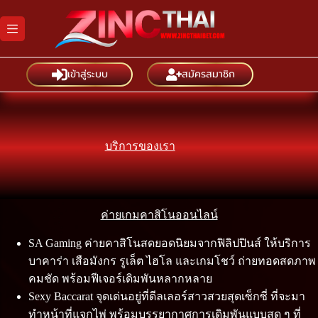
Skip
to
content
เข้าสู่ระบบ
สมัครสมาชิก
บริการของเรา
ค่ายเกมคาสิโนออนไลน์
SA Gaming ค่ายคาสิโนสดยอดนิยมจากฟิลิปปินส์ ให้บริการ
บาคาร่า เสือมังกร รูเล็ต ไฮโล และเกมโชว์ ถ่ายทอดสดภาพ
คมชัด พร้อมฟีเจอร์เดิมพันหลากหลาย
Sexy Baccarat จุดเด่นอยู่ที่ดีลเลอร์สาวสวยสุดเซ็กซี่ ที่จะมา
ทำหน้าที่แจกไพ่ พร้อมบรรยากาศการเดิมพันแบบสด ๆ ที่