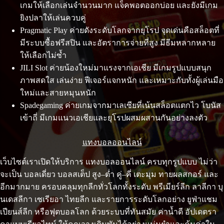
เกมให้เลือกเล่นจำนวนมาก แจ็คพอตออกบ่อย และยังมีเกม
ยิงปลาให้เล่นควบคู่
Pragmatic Play ค่ายดังระดับโลกจากยุโรป จุดเด่นคือสล็อตที่
มีระบบซื้อฟรีสปิน และอัตราการจ่ายที่สูง มีธีมหลากหลาย
ให้เลือกไม่ซ้ำ
JILI Slot ค่ายน้องใหม่มาแรงจากเอเชีย มีเกมรูปแบบสนุก
ภาพสดใส เล่นง่าย ฟีเจอร์แจกหนัก และเหมาะกับทั้งผู้เล่นมือ
ใหม่และสายหมุนหนัก
Spadegaming ค่ายเกมจากมาเลเซียที่เน้นสล็อตแตกไว โบนัส
เข้าถี่ มีเกมแนวเอเชียและยุโรปผสมผสานกันอย่างลงตัว
แทงบอลออนไลน์
เว็บไซต์เราเปิดให้บริการ แทงบอลออนไลน์ ครบทุกรูปแบบ ไม่ว่า
จะเป็น บอลเดี่ยว บอลสเต็ป สูง–ต่ำ คู่–คี่ เตะมุม ทายผลสกอร์ และ
อีกมากมาย ครอบคลุมทุกลีกทั่วโลกทั้งระดับ พรีเมียร์ลีก ลาลีกา บุ
นเดสลีกา เซเรียอา ไทยลีก และรายการระดับโลกอย่าง ยูฟ่าแชม
เปียนส์ลีก หรือฟุตบอลโลก ด้วยระบบที่ทันสมัย ค่าน้ำดี อัปเดตรา